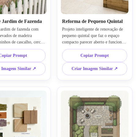
e Jardim de Fazenda
Reforma de Pequeno Quintal
ardim de fazenda com 
Projeto inteligente de renovação de 
levados de madeira 
pequeno quintal que faz o espaço 
minhos de cascalho, cerca 
compacto parecer aberto e funcional, 
as e flores variadas e um 
com pavimento claro, bancos 
edor de jardim frontal. 
integrados, vegetação em camadas, 
Copiar Prompt
Copiar Prompt
natural quente, texturas 
verde vertical e zonas bem definidas. 
ateriais envelhecidos, 
Utilize luz do dia forte, composição 
r Imagem Similar ↗
Criar Imagem Similar ↗
es e brancos, e uma 
limpa, tons frescos de verde, texturas 
relaxada de campo em 
realistas e um clima prático e estiloso 
 realista de paisagem.
em alta resolução.