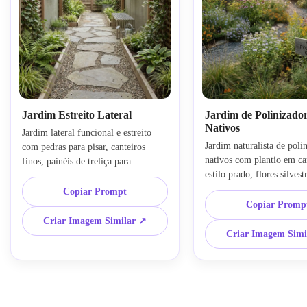
Jardim Estreito Lateral
Jardim de Polinizado
Nativos
Jardim lateral funcional e estreito 
Jardim naturalista de polin
com pedras para pisar, canteiros 
nativos com plantio em ca
finos, painéis de treliça para 
estilo prado, flores silvestr
privacidade, vegetação vertical e 
adaptadas à região, bordas
caminho definido que facilita o 
Copiar Prompt
habitat e caminhos informa
fluxo. Componha a cena com 
Copiar Promp
luz suave, composição arej
perspectiva linear, luz natural suave, 
Criar Imagem Similar ↗
folhagem texturizada, verd
tons refinados de verde e pedra, 
Criar Imagem Simi
e cores sazonais das flores
texturas nítidas e um clima 
clima ecológico vibrante, re
contemporâneo prático em qualidade 
planejado com cuidado.
fotorrealista.