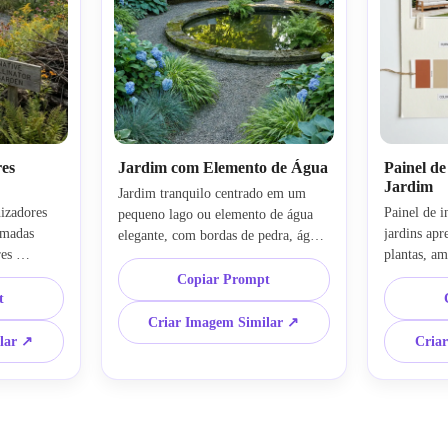
res
Jardim com Elemento de Água
Painel de
Jardim
Jardim tranquilo centrado em um 
izadores 
Painel de i
pequeno lago ou elemento de água 
madas 
jardins apr
elegante, com bordas de pedra, água 
es 
plantas, am
refletiva, vegetação exuberante e um 
 ricas em 
pavimento, 
canto de descanso calmo. Mostre luz 
Copiar Prompt
is. Use 
externos, c
t
filtrada, sombras suaves, tons frios 
ada, 
croquis de 
de verde e azul, texturas realistas de 
Criar Imagem Similar ↗
es suaves 
colagem lim
pedra e água e um clima sereno em 
lar ↗
Cria
, com 
clara, textu
visualização paisagística polida.
alista e 
tecido, cor
um estilo 
com compos