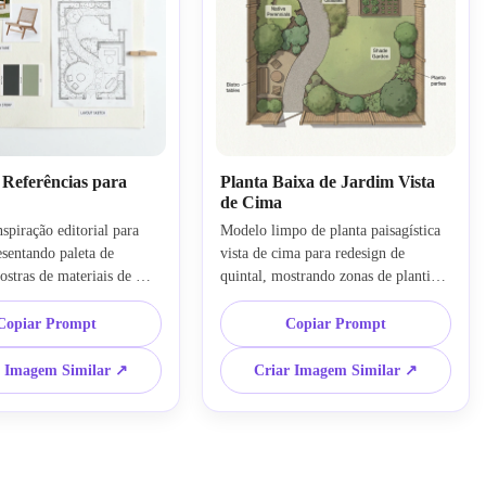
 Referências para
Planta Baixa de Jardim Vista
de Cima
nspiração editorial para 
Modelo limpo de planta paisagística 
esentando paleta de 
vista de cima para redesign de 
ostras de materiais de 
quintal, mostrando zonas de plantio, 
referências de móveis 
posicionamento do pátio, caminho, 
omposição de cores e 
cercas e pequenas áreas de estar. Use 
Copiar Prompt
Copiar Prompt
layout dispostos em 
composição de cima para baixo, 
pa. Utilize luz de estúdio 
estilo de rotulagem organizado, cores 
r Imagem Similar ↗
Criar Imagem Similar ↗
ras nítidas de papel e 
naturais suaves, sombras sutis e 
es terrosas coordenadas e 
apresentação profissional de fácil 
de apresentação premium 
visualização.
ição organizada.