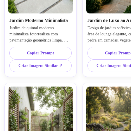
Jardim Moderno Minimalista
Jardim de Luxo ao Ar
Jardim de quintal moderno 
Design de jardim sofistica
minimalista fotorrealista com 
área de lounge elegante, c
pavimentação geométrica limpa, 
pedra em camadas, vegetaç
pátio compacto de concreto, floreiras 
esculpida, iluminação paisa
pretas de metal, arbustos sempre-
sutil e espaço moderno par
Copiar Prompt
Copiar Promp
verdes estruturados, gramíneas 
entretenimento ao ar livre
ornamentais e detalhes em madeira 
a cena ao nível dos olhos 
Criar Imagem Similar ↗
Criar Imagem Simi
quente. Utilize luz suave da manhã, 
dourada do entardecer, mat
paleta neutra de cinza e verde, 
naturais ricos, texturas ref
composição equilibrada, texturas 
folhagem verde-escura e u
realistas e um clima sofisticado e 
atmosfera de resort premi
calmo com renderização de paisagem 
qualidade fotorrealista.
de alta qualidade.