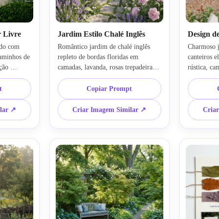
 Livre
Jardim Estilo Chalé Inglês
Design d
do com 
Romântico jardim de chalé inglês 
Charmoso j
aminhos de 
repleto de bordas floridas em 
canteiros e
ão 
camadas, lavanda, rosas trepadeiras, 
rústica, ca
gística 
dedaleiras e um caminho de pedra 
branca, erv
a 
sinuoso. Use luz suave da tarde, 
clima acolh
t
Copiar Prompt
. Enquadre 
texturas exuberantes, tons pastel de 
Mostre luz 
com luz 
rosa, roxo e branco cremoso, com 
terrosas, m
lar ↗
Criar Imagem Similar ↗
Cria
eriais 
clima levemente fantasioso e plantio 
verdes suav
inadas, 
informal capturado em visualização 
atmosfera 
ma 
detalhada de jardim.
uma imagem
um em 