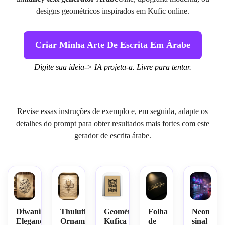
designs geométricos inspirados em Kufic online.
Criar Minha Arte De Escrita Em Árabe
Digite sua ideia-> IA projeta-a. Livre para tentar.
Revise essas instruções de exemplo e, em seguida, adapte os
detalhes do prompt para obter resultados mais fortes com este
gerador de escrita árabe.
Diwani
Thuluth
Geométrica
Folha
Neon
Elegance
Ornamental
Kufica
de
sinal