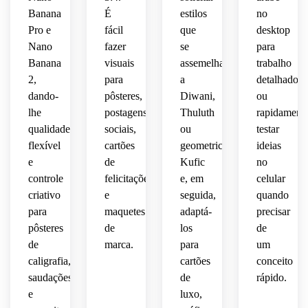
compartilhar
 de 
moderno
kh
Banana
É
estilos
no
evento
 kufi 
premium.
Pro e
fácil
que
desktop
online.
maker
Estil
Nano
fazer
se
para
premium.
Banana
visuais
assemelham
trabalho
2,
para
a
detalhado
dando-
pôsteres,
Diwani,
ou
lhe
postagens
Thuluth
rapidament
qualidade
sociais,
ou
testar
flexível
cartões
geometric
ideias
e
de
Kufic
no
controle
felicitações
e, em
celular
criativo
e
seguida,
quando
para
maquetes
adaptá-
precisar
pôsteres
de
los
de
de
marca.
para
um
caligrafia,
cartões
conceito
saudações
de
rápido.
e
luxo,