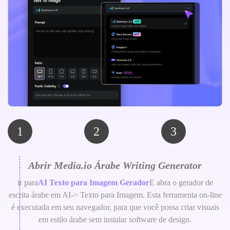
1
2
3
Abrir Media.io Árabe Writing Generator
ir para
AI Texto para Imagem Gerador
E abra o gerador de
escrita árabe em AI-> Texto para Imagem. Esta ferramenta on-line
é executada em seu navegador, para que você possa criar visuais
em estilo árabe sem instalar software de design.