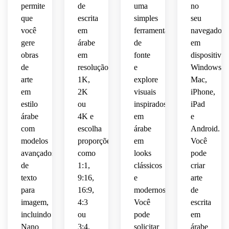
contida,
permite
de
uma
no
sociais
 ou 
que
escrita
simples
seu
decorativas
iluminação
confiante
negativo
elegante
visuais
você
em
ferramenta
navegador
 e 
 de 
refinadas,
ambiente
detalhes
gere
árabe
de
em
limpo,
clima 
marca
de 
obras
em
fonte
dispositivos
 de 
humor
suave,
polidos
bordas
arte 
de
resolução
e
Windows,
luxo.
de 
arte
1K,
explore
Mac,
espiritual
humor
adequados
afiadas
parede
em
2K
visuais
iPhone,
 e 
 para 
 e um 
 e 
estilo
ou
inspirados
iPad
celebrativo,
refinado
embalagens,
acabament
bordas
árabe
4K e
em
e
 do 
 de 
composição
convite
quadros
com
escolha
árabe
Android.
pôster
precisas
 em 
 e 
 de 
 para 
modelos
proporções
em
Você
camadas
acabamento
identidade
premium
uma 
avançados
como
looks
pode
 e 
 ou 
 para 
composição
de
1:1,
clássicos
criar
acabamento
elegante
visualizações
um 
texto
9:16,
e
arte
 de 
 de 
 de 
cartaz 
prontas
para
16:9,
modernos.
de
alto 
alta 
marca
distinto
Ger
 para 
imagem,
4:3
Você
escrita
detalhe
resolução
 kufi 
impressão
 ideal 
 para 
social.
incluindo
ou
pode
em
murabba
O
para 
design
 e 
contemporânea
Nano
3:4.
solicitar
árabe