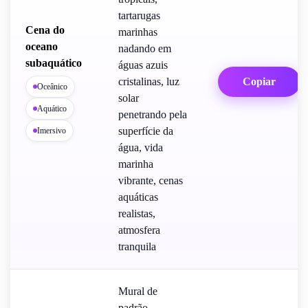
tartarugas
Cena do
marinhas
oceano
nadando em
subaquático
águas azuis
cristalinas, luz
Copiar
Oceânico
solar
Aquático
penetrando pela
superfície da
Imersivo
água, vida
marinha
vibrante, cenas
aquáticas
realistas,
atmosfera
tranquila
Mural de
padrão