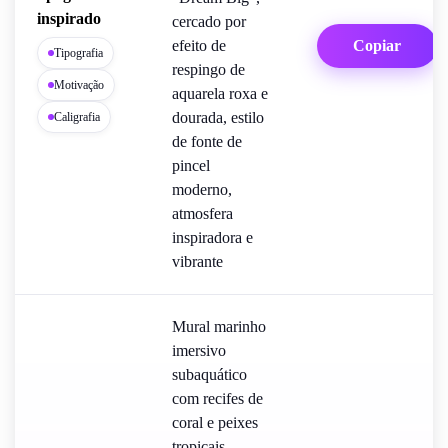
inspirado
cercado por
efeito de
Copiar
Tipografia
respingo de
Motivação
aquarela roxa e
dourada, estilo
Caligrafia
de fonte de
pincel
moderno,
atmosfera
inspiradora e
vibrante
Mural marinho
imersivo
subaquático
com recifes de
coral e peixes
tropicais,