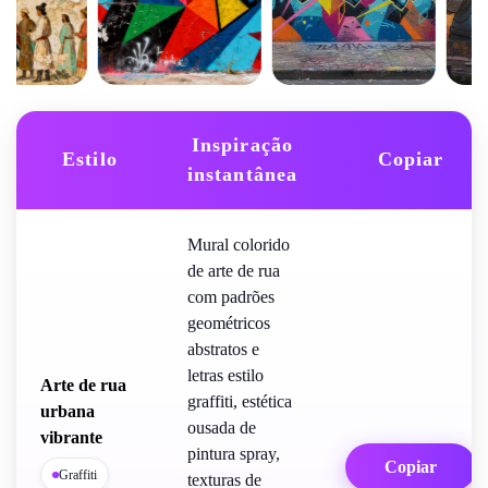
Inspiração
Estilo
Copiar
instantânea
Mural colorido
de arte de rua
com padrões
geométricos
abstratos e
letras estilo
Arte de rua
graffiti, estética
urbana
ousada de
vibrante
pintura spray,
Copiar
Graffiti
texturas de