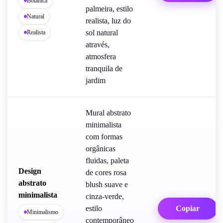
Botânica
palmeira, estilo
Natural
realista, luz do
sol natural
Realista
através,
atmosfera
tranquila de
jardim
Mural abstrato
minimalista
com formas
orgânicas
fluidas, paleta
Design
de cores rosa
abstrato
blush suave e
minimalista
cinza-verde,
estilo
Copiar
Minimalismo
contemporâneo