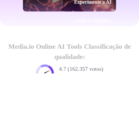
Experimente o AI
Wall Art Builder
Media.io Online AI Tools Classificação de
qualidade:
4.7 (162.357 votos)