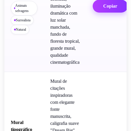
Animais
iluminação
Copiar
selvagens
dramática com
luz solar
Surrealista
manchada,
Natural
fundo de
floresta tropical,
grande mural,
qualidade
cinematográfica
Mural de
citações
inspiradoras
com elegante
fonte
manuscrita,
Mural
caligrafia suave
tipográfico
"Dream Big",