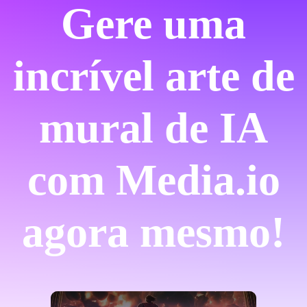
Gere uma
incrível arte de
mural de IA
com Media.io
agora mesmo!