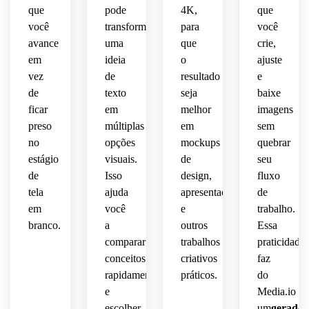
 com 
de 
 ou 
de 
que
pode
4K,
que
narrativa
conceito
de 
paisagem
você
transformar
para
você
apresentação.
avance
uma
que
crie,
ambiental
marcante.
quanto
em
ideia
o
ajuste
 para 
vez
de
resultado
e
envolvente.
arte 
de
texto
seja
baixe
de 
parede
ficar
em
melhor
imagens
preso
múltiplas
em
sem
séria.
no
opções
mockups
quebrar
estágio
visuais.
de
seu
de
Isso
design,
fluxo
tela
ajuda
apresentações
de
em
você
e
trabalho.
branco.
a
outros
Essa
comparar
trabalhos
praticidade
conceitos
criativos
faz
rapidamente
práticos.
do
e
Media.io
escolher
um
gerador