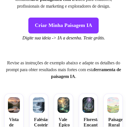
profissionais de marketing e exploradores de design.
Criar Minha Paisagem IA
Digite sua ideia -> IA a desenha. Teste grátis.
Revise as instruções de exemplo abaixo e adapte os detalhes do
prompt para obter resultados mais fortes com esta
ferramenta de
paisagem IA
.
Vista
Falésias
Vale
Floresta
Paisagem
de
Costeiras
Épico
Encantada
Rural