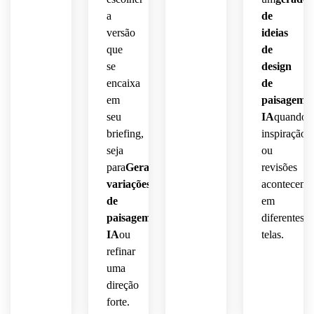
a
de
versão
ideias
que
de
se
design
encaixa
de
em
paisagem
seu
IA
quando
briefing,
inspiração
seja
ou
para
Gerar
revisões
variações
acontecem
de
em
paisagem
diferentes
IA
ou
telas.
refinar
uma
direção
forte.