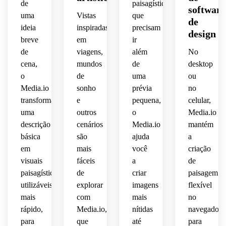
de
paisagísticas
uma 
 de 
software
equilibrada,
perspectiva,
reflexos
paleta 
imagem
transmitem
uma
Vistas
que
composição
atmosfera
pintura
imaginativa,
delicada
de
ideia
inspiradas
precisam
textura
arquitetura
precisos
 rosa 
cênica
sensação
design
serena
breve
em
ir
heroica
paisagística
texturas
 e 
e 
 de 
 para 
 IA.
pictórica
ultra-
realismo
verde,
marcante.
de
viagens,
além
No
mística
pôster
arte 
 e um 
detalhada,
limpas,
 e 
cena,
mundos
de
desktop
 de 
conceitual.
clima 
refinado
cenário
pacífica.
o
de
uma
ou
viagem,
artístico
profundidade
detalhes
 que 
Media.io
sonho
prévia
no
transmite
natural
transforma
e
pequena,
celular,
qualidade
relaxado
urbana
nítidos
uma
outros
o
Media.io
 em 
 e um 
sensação
elegante
ultra-
descrição
cenários
Media.io
mantém
inspirado
camadas
clima 
 e 
limpa.
 na 
 e 
sereno
calma,
detalhes
básica
são
ajuda
a
pintura
realismo
 e 
em
mais
você
criação
 ao ar 
 sci-fi 
sobrenatural
moderna
polidos
visuais
fáceis
a
de
livre 
polido
 que 
 e 
 que 
paisagísticos
de
criar
paisagem
clássica
 que 
transforma
adequada
servem
utilizáveis
explorar
imagens
flexível
 com 
mistura
 uma 
 para 
 tanto 
mais
com
mais
no
clareza
ideia 
visuais
para 
rápido,
Media.io,
nítidas
navegador,
escala 
em 
ideias 
moderna.
urbana
arte 
editoriais
de IA 
para
que
até
para