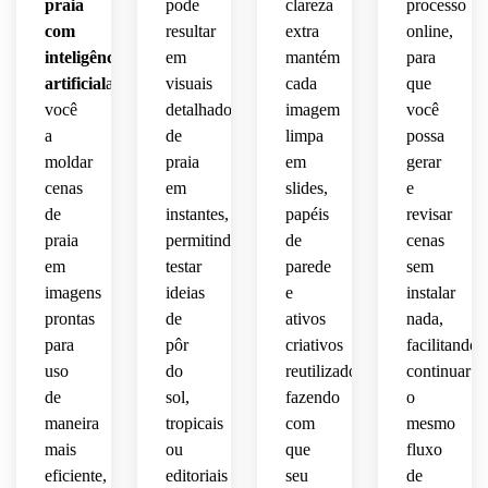
praia
pode
clareza
processo
calma 
com
resultar
extra
online,
e 
costeiros
inteligência
em
mantém
para
sonhadora.
artificial
ajudando
visuais
cada
que
refinados.
você
detalhados
imagem
você
a
de
limpa
possa
moldar
praia
em
gerar
cenas
em
slides,
e
de
instantes,
papéis
revisar
praia
permitindo
de
cenas
em
testar
parede
sem
imagens
ideias
e
instalar
prontas
de
ativos
nada,
para
pôr
criativos
facilitando
uso
do
reutilizados,
continuar
de
sol,
fazendo
o
maneira
tropicais
com
mesmo
mais
ou
que
fluxo
eficiente,
editoriais
seu
de