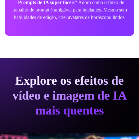
fáceis"
Adoro como o fluxo de
"Estilo de zodíaco 3D inc
gável para iniciantes. Mesmo sem
geradas por IA são incrive
iei avatares de horóscopo lindos.
Perfeitas para moodboards do
Explore os efeitos de
vídeo e imagem de IA
mais quentes