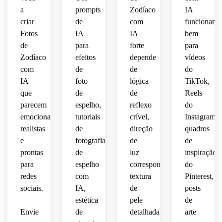
mágicos,
suave 
texturas
scrapbook
a
prompts
Zodíaco
IA
ultra 
 de 
brilho
criar
de
com
funcionam
iluminação
detalhada
plástico
coreano
Fotos
IA
IA
bem
 ultra 
cintilante,
cinematográfica
de
para
forte
para
lustrosas,
detalhado
Zodíaco
efeitos
depende
vídeos
atmosfera
suave,
embalagem
com
de
de
do
 de 
kawaii
IA
foto
lógica
TikTok,
estética
luxo 
 de 
que
de
de
Reels
 viral 
pastel
fantasia,
parecem
espelho,
reflexo
do
do 
emocionais,
tutoriais
crível,
Instagram,
TikTok
estética
realistas
de
direção
quadros
 do 
e
fotografia
de
de
Pinterest
 ultra 
prontas
de
luz
inspiração
detalhada
para
espelho
correspondente,
do
redes
com
textura
Pinterest,
sociais.
IA,
de
posts
estética
pele
de
Envie
de
detalhada
arte