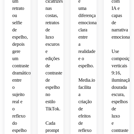
um
cicatrizes
e
com
retrato
nas
uma
IA e
ou
costas,
diferença
capas
selfie
retratos
emocional
de
de
de
clara
narrativa
espelho,
luxo
entre
emocional.
depois
escuros
a
gere
e
realidade
Use
um
edições
e o
composiçõe
contraste
de
espelho.
verticais
dramático
contraste
9:16,
entre
de
Media.io
iluminação
o
espelho
facilita
dourada
sujeito
no
a
escura,
real e
estilo
criação
espelhos
o
TikTok.
de
de
reflexo
efeitos
luxo
do
Cada
de
e
espelho
prompt
reflexo
contraste