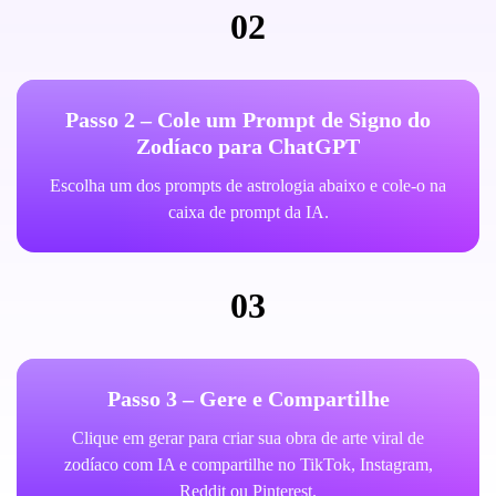
02
Passo 2 – Cole um Prompt de Signo do
Zodíaco para ChatGPT
Escolha um dos prompts de astrologia abaixo e cole-o na
caixa de prompt da IA.
03
Passo 3 – Gere e Compartilhe
Clique em gerar para criar sua obra de arte viral de
zodíaco com IA e compartilhe no TikTok, Instagram,
Reddit ou Pinterest.