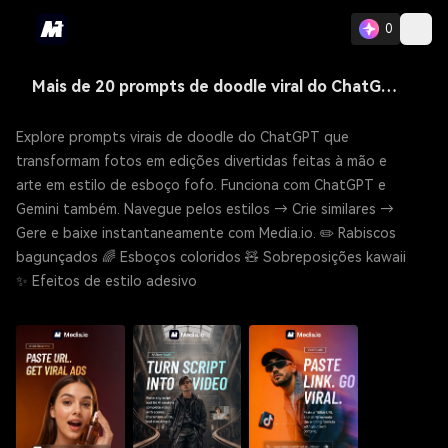
0
Mais de 20 prompts de doodle viral do ChatGPT (Copiar e Colar)
Explore prompts virais de doodle do ChatGPT que
transformam fotos em edições divertidas feitas à mão e
arte em estilo de esboço fofo. Funciona com ChatGPT e
Gemini também. Navegue pelos estilos → Crie similares →
Gere e baixe instantaneamente com Media.io. ✏️ Rabiscos
bagunçados 🌈 Esboços coloridos 🧸 Sobreposições kawaii
✨ Efeitos de estilo adesivo