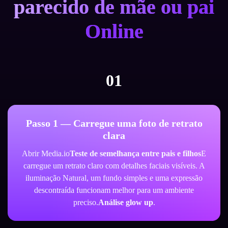
parecido de mãe ou pai
Online
01
Passo 1 — Carregue uma foto de retrato
clara
Abrir Media.io
Teste de semelhança entre pais e filhos
E
carregue um retrato claro com detalhes faciais visíveis. A
iluminação Natural, um fundo simples e uma expressão
descontraída funcionam melhor para um ambiente
preciso.
Análise glow up
.