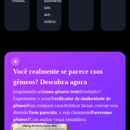
visuais.
assemelham
uns
aos
outros.
Você realmente se parece com
gêmeos? Descubra agora
perguntando-se
Somos gêmeos teste
Resultados?
Experimente o nosso
Verificador de similaridade de
gêmeos
Para comparar características faciais, execute uma
diversão
Teste parecido
, e veja claramente
Parecemos
gêmeos?
Com análise visual instantânea.