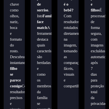
chave
de
é o
e
como
sorriso
.
bebê?
filhos
É
olhos,
Isto
Família
Com
processado
nariz,
face
resultados
de
boca
match
A
rotulados
forma
e
ferramenta
diretamente
segura,
formato
destaca
na
com
do
quais
imagem,
imagens
rosto.
características
tornando
excluídas
Descubra
são
as
automatica
instantaneamente
Meu
herdadas
comparações
após
filho
e
fáceis,
7
se
como
visuais
dias
parece
os
e
para
comigo
Com
membros
compartilháveis.
proteção
resultados
da
total
precisos
família
da
e
se
privacidade