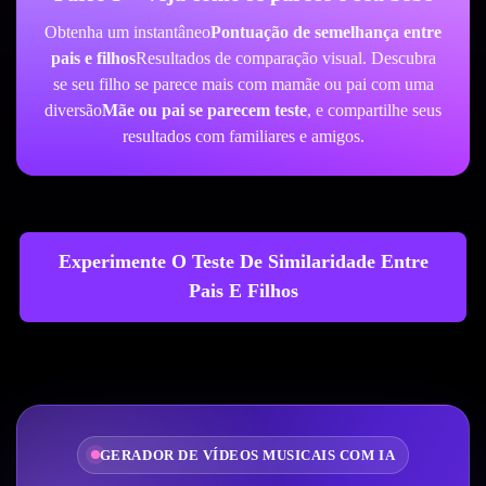
Obtenha um instantâneo
Pontuação de semelhança entre
pais e filhos
Resultados de comparação visual. Descubra
se seu filho se parece mais com mamãe ou pai com uma
diversão
Mãe ou pai se parecem teste
, e compartilhe seus
resultados com familiares e amigos.
Experimente O Teste De Similaridade Entre
Pais E Filhos
GERADOR DE VÍDEOS MUSICAIS COM IA