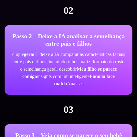
02
Passo 2 – Deixe a IA analisar a semelhança
entre pais e filhos
clique
gerar
E deixe a IA comparar as características faciais
entre pais e filhos, incluindo olhos, nariz, formato do rosto
e semelhança geral. descobrir
Meu filho se parece
comigo
insights com um inteligente
Família face
match
Análise.
03
Passo 3 – Veja como se parece o seu bebê