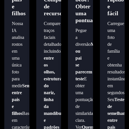
e
de
Obter
e
filhos
recursos
uma
fácil
pontuação
Nossa
Compare
Carregue
IA
traços
Pegue
uma
analisa
faciais
a
foto
rostos
detalhados,
diversão
Mãe
de
em
incluindo
Espaçamento
ou
família
uma
entre
pai
e
única
os
se
obtenha
foto
olhos,
parecem
resultados
para
estrutura
teste
E
instantâneo
medir
Semelhança
do
obter
em
entre
nariz,
uma
segundos.
pais
linha
pontuação
Seu
Teste
e
da
de
de
filhos
Baseado
mandíbula
similaridade
semelhanç
em
e
clara.
entre
características-
padrões
Ver
Quem
pais