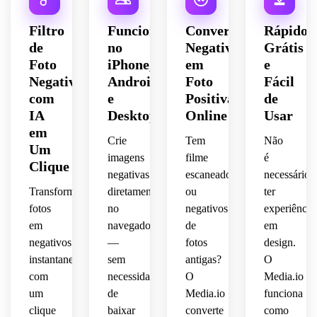
Filtro
Funciona
Converter
Rápido,
de
no
Negativo
Grátis
Foto
iPhone,
em
e
Negativa
Android
Foto
Fácil
com
e
Positiva
de
IA
Desktop
Online
Usar
em
Crie
Tem
Não
Um
imagens
filme
é
Clique
negativas
escaneado
necessário
Transforme
diretamente
ou
ter
fotos
no
negativos
experiência
em
navegador
de
em
negativos
—
fotos
design.
instantaneamente
sem
antigas?
O
com
necessidade
O
Media.io
um
de
Media.io
funciona
clique
baixar
converte
como