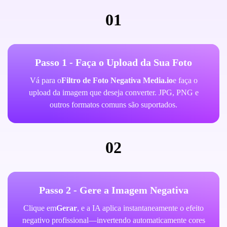
01
Passo 1 - Faça o Upload da Sua Foto
Vá para o
Filtro de Foto Negativa Media.io
e faça o
upload da imagem que deseja converter. JPG, PNG e
outros formatos comuns são suportados.
02
Passo 2 - Gere a Imagem Negativa
Clique em
Gerar
, e a IA aplica instantaneamente o efeito
negativo profissional—invertendo automaticamente cores