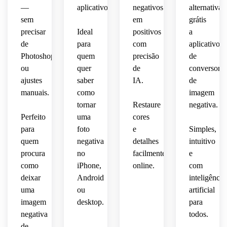
—
aplicativos.
negativos
alternativa
sem
em
grátis
precisar
Ideal
positivos
a
de
para
com
aplicativos
Photoshop
quem
precisão
de
ou
quer
de
conversor
ajustes
saber
IA.
de
manuais.
como
imagem
tornar
Restaure
negativa.
Perfeito
uma
cores
para
foto
e
Simples,
quem
negativa
detalhes
intuitivo
procura
no
facilmente
e
como
iPhone,
online.
com
deixar
Android
inteligência
uma
ou
artificial
imagem
desktop.
para
negativa
todos.
de