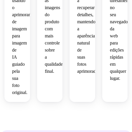
usando
as
a
diretamente
 de 
verdadeiras
legível,
classificação
o
imagens
recuperar
no
fundo 
 da 
 de 
autêntica
aprimoramento
do
detalhes,
seu
suave 
marca
preciso
cores 
 com 
e 
 e 
 e 
de
produto
mantendo
navegador
naturais
uma 
detalhes
entregando
naturalmen
 e 
restauração
imagem
com
a
da
 uma 
clareza
para
mais
aparência
web
naturais
imagem
melhorado
suave 
imagem
controle
natural
para
 em 
 em 
profissional
e 
de
sobre
de
edições
todo 
nítida 
vez 
natural
IA
a
suas
rápidas
o 
pronta
de 
limpa 
 em 
guiado
qualidade
fotos
em
assunto.
 para 
fortemente
sem 
vez 
o 
pela
final.
aprimoradas.
qualquer
halos 
de 
comércio
processado.
de 
um 
sua
lugar.
afiamento
acabamento
foto
eletrônico
original.
 com 
artificial.
excessivamente
detalhes
moderno.
realistas
 e 
ruído 