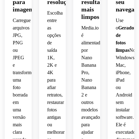
para
resolução
resultados
seu
 a luz 
plástica
 e o 
fios 
roupas,
imagem
mais
navegad
do 
 e 
contraste,
de 
Escolha
limpos
dia 
fosca, 
cabelo
refinando
Carregue
entre
Use
ao ar 
equilibrando
preservand
 as 
arquivos
as
Media.io
o
Gerador
livre, 
 a 
 a 
detalhados,
bordas,
JPG,
opções
é
de
melhorando
iluminação
textura
PNG
de
alimentado
fotos
 o 
 e as 
exposição
reconstruindo
ou
saída
por
limpas
No
contraste
suave 
margens
 o 
 e a 
do 
 do 
JPEG
1K,
Nano
Windows,
equilibrada
contraste,
precisão
estúdio,
papel 
 à luz 
e
2K e
Banana
Mac,
 da 
e 
do 
preservando
transforme
4K
Pro,
iPhone,
cor e 
corrigindo
produzindo
dia, 
 tons 
uma
para
Nano
iPad
criando
 a 
 um 
fundo 
de 
foto
afiar
Banana
ou
 um 
limpeza
resultado
neutro
sépia 
borrada
retratos,
2 e
Android
resultado
 do 
sutis 
em
restaurar
outros
sem
fundo 
realista
suave,
e 
realista
branco,
uma
fotos
modelos
instalar
mantendo
limpo 
contraste
 a 
versão
antigas
avançados
software.
limpo 
preservando
que 
imagem
mais
ou
para
Ele é
com 
 as 
parece
suave,
clara
melhorar
ajudar
executado
separação
cores 
historicamente