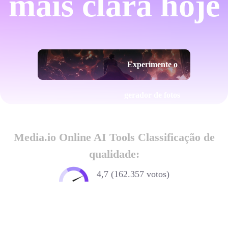
mais clara hoje
Experimente o
gerador de fotos
claras
Media.io Online AI Tools Classificação de
qualidade:
4,7 (162.357 votos)