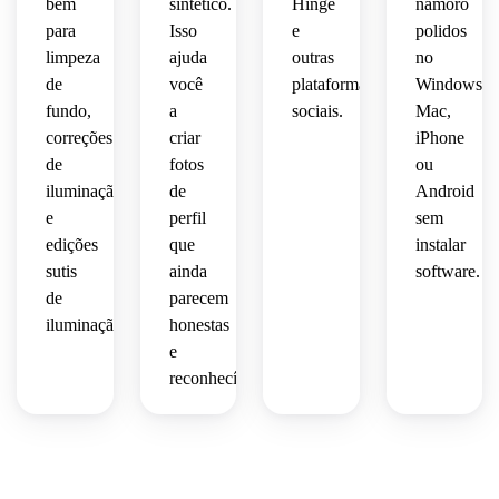
bem
sintético.
Hinge
namoro
para
Isso
e
polidos
limpeza
ajuda
outras
no
de
você
plataformas
Windows,
fundo,
a
sociais.
Mac,
correções
criar
iPhone
de
fotos
ou
iluminação
de
Android
e
perfil
sem
edições
que
instalar
sutis
ainda
software.
de
parecem
iluminação.
honestas
e
reconhecíveis.