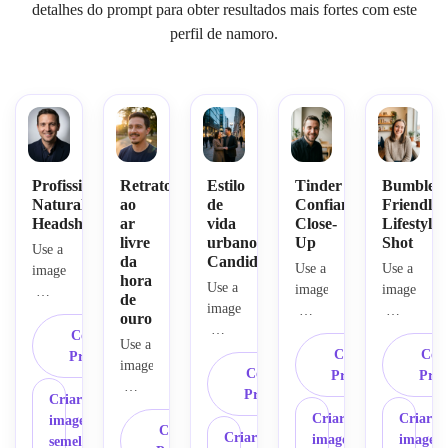
detalhes do prompt para obter resultados mais fortes com este
perfil de namoro.
Profissional
Retrato
Estilo
Tinder
Bumble
Natural
ao
de
Confiante
Friendly
Headshot
ar
vida
Close-
Lifestyle
livre
urbano
Up
Shot
Use a 
da
Candid
Use a 
Use a 
imagem
hora
Use a 
imagem
imagem
de
imagem
carregada
ouro
carregada
carregada
Copiar
Use a 
carregada
como 
Copiar
Cop
Prompt
imagem
Copiar
como 
como 
assunto
Prompt
Pro
como 
Prompt
assunto
assunto
 e 
Criar
carregada
assunto
 e 
 e 
transforme-
Criar
Criar
imagem
Copiar
 e 
edite-
faça 
Criar
a em 
imagem
imagem
semelhante