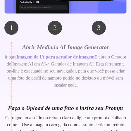
1
2
3
Abrir Media.io AI Image Generator
ir para
Imagem de IA para gerador de imagem
E abra o Gerador
de Imagem AI em AI-> Gerador de Imagem AI. Esta ferramenta
on-line é executada no seu navegador, para que você possa criar
uma foto de perfil de namoro polido no desktop ou móvel sem
instalar nada.
Faça o Upload de uma foto e insira seu Prompt
Carregue uma selfie ou retrato claro e digite um prompt detalhado
como: "Use a imagem carregada como assunto e crie um retrato