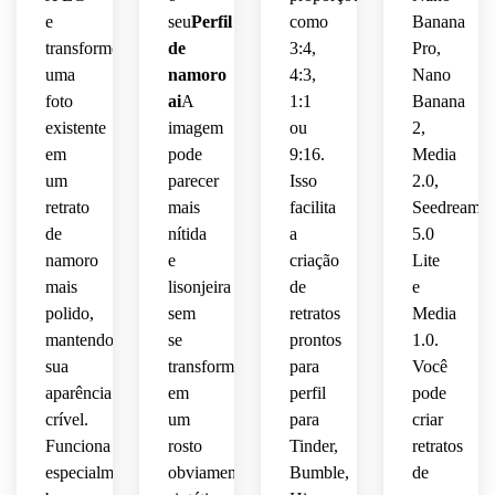
pareça
realista
 que 
e
seu
Perfil
como
Banana
detalhes
fresco
 uma 
 para 
se 
transforme
de
3:4,
Pro,
 e 
versão
um 
sente 
uma
namoro
4:3,
Nano
nítidos
aventureiro
resultado
polido
 do 
foto
ai
A
1:1
Banana
 com 
melhor
 sem 
assunto
qualidade
 da 
refinado,
existente
parecer
imagem
ou
2,
 e 
 de 
foto 
 mas 
em
pode
9:16.
Media
iluminação
retrato
original.
crível.
artificial.
um
parecer
Isso
2.0,
retrato
mais
facilita
Seedream
ambiental
realista.
de
nítida
a
5.0
namoro
e
criação
Lite
realista.
mais
lisonjeira
de
e
polido,
sem
retratos
Media
mantendo
se
prontos
1.0.
sua
transformar
para
Você
aparência
em
perfil
pode
crível.
um
para
criar
Funciona
rosto
Tinder,
retratos
especialmente
obviamente
Bumble,
de