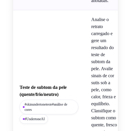
anotadas.
Analise o
retrato
carregado e
gere um
resultado do
teste de
subtom da
pele. Avalie
sinais de cor
sutis sob a
Teste de subtom da pele
pele, como
(quente/frio/neutro)
calor, frieza e
equilíbrio.
#skinundertoneteste#análise de
cores
Classifique o
subtom como
#UndertoneAI
quente, fresco