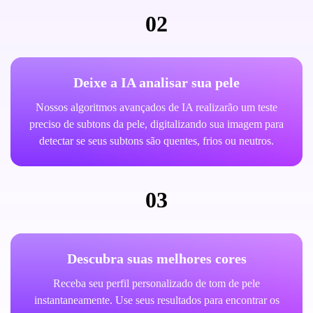
02
Deixe a IA analisar sua pele
Nossos algoritmos avançados de IA realizarão um teste
preciso de subtons da pele, digitalizando sua imagem para
detectar se seus subtons são quentes, frios ou neutros.
03
Descubra suas melhores cores
Receba seu perfil personalizado de tom de pele
instantaneamente. Use seus resultados para encontrar os