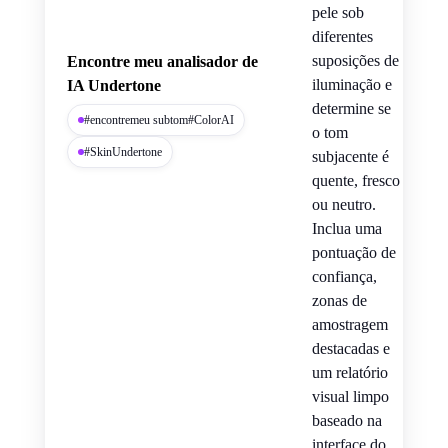
pele sob
diferentes
suposições de
Encontre meu analisador de
iluminação e
IA Undertone
determine se
#encontremeu subtom#ColorAI
o tom
#SkinUndertone
subjacente é
quente, fresco
ou neutro.
Inclua uma
pontuação de
confiança,
zonas de
amostragem
destacadas e
um relatório
visual limpo
baseado na
interface do