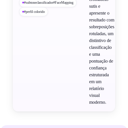
#subtoneclassificador#FaceMapping
sutis e
#perfil colorido
apresente o
resultado com
sobreposições
rotuladas, um
distintivo de
classificação
e uma
pontuação de
confiança
estruturada
em um
relatório
visual
moderno.