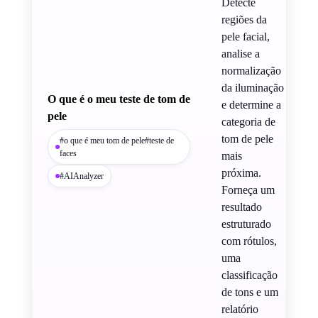
Detecte
regiões da
pele facial,
analise a
normalização
da iluminação
O que é o meu teste de tom de
e determine a
pele
categoria de
tom de pele
#o que é meu tom de pele#teste de
faces
mais
próxima.
#AIAnalyzer
Forneça um
resultado
estruturado
com rótulos,
uma
classificação
de tons e um
relatório