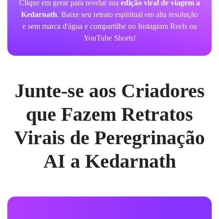
Clique em gerar para revelar sua
edição viral de viagem a
Kedarnath
. Baixe seu retrato espiritual em alta resolução
e sem marca d'água e compartilhe no Instagram Reels ou
YouTube Shorts!
Junte-se aos Criadores
que Fazem Retratos
Virais de Peregrinação
AI a Kedarnath