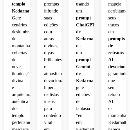
templo
prompts
usando
mapeia
Kedarnath
.
infunde
um
perfeitamen
Gere
suas
prompt
seus
cenários
edições
ChatGPT
traços
deslumbrantes
com
de
em
de
auras
Kedarnath
prompts
montanhas
divinas,
ou
de
cobertas
diyas
um
retratos
de
brilhantes
prompt
AI
neve,
e
Gemini
devocionai
iluminação
atmosferas
de
garantindo
divina
devocionais
Kedarnath
,
que
e
hiper-
gere
seu
arquitetura
realistas
edições
retrato
autêntica
ideais
de
AI
do
para
fantasia
da
templo
conteúdo
"eu
montanha
perfeitamente
viral
em
Kedarnath
mesclada
em
Kedarnath"
pareça