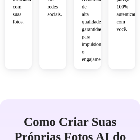
com
redes
de
100%
suas
sociais.
alta
autenticame
fotos.
qualidade
com
garantidas
você.
para
impulsionar
o
engajamento.
Como Criar Suas
Próprias Fotos AI do