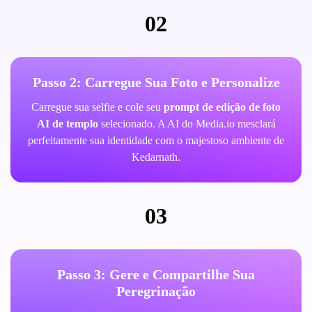
02
Passo 2: Carregue Sua Foto e Personalize
Carregue sua selfie e cole seu
prompt de edição de foto
AI de templo
selecionado. A AI do Media.io mesclará
perfeitamente sua identidade com o majestoso ambiente de
Kedarnath.
03
Passo 3: Gere e Compartilhe Sua
Peregrinação