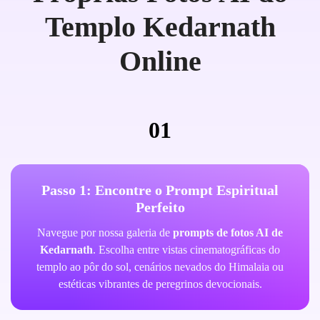
Templo Kedarnath
Online
01
Passo 1: Encontre o Prompt Espiritual
Perfeito
Navegue por nossa galeria de
prompts de fotos AI de
Kedarnath
. Escolha entre vistas cinematográficas do
templo ao pôr do sol, cenários nevados do Himalaia ou
estéticas vibrantes de peregrinos devocionais.