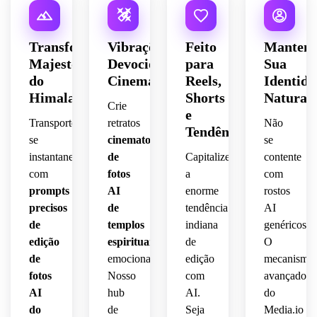
Transformações
Vibrações
Feito
Manten
Majestosas
Devocionais
para
Sua
do
Cinematográficas
Reels,
Identida
Himalaia
Shorts
Natural
Crie
e
Transporte-
retratos
Não
Tendências
se
cinematográficos
se
instantaneamente
de
Capitalize
contente
com
fotos
a
com
prompts
AI
enorme
rostos
precisos
de
tendência
AI
de
templos
indiana
genéricos.
edição
espirituais
de
O
de
emocionantes.
edição
mecanismo
fotos
Nosso
com
avançado
AI
hub
AI.
do
do
de
Seja
Media.io