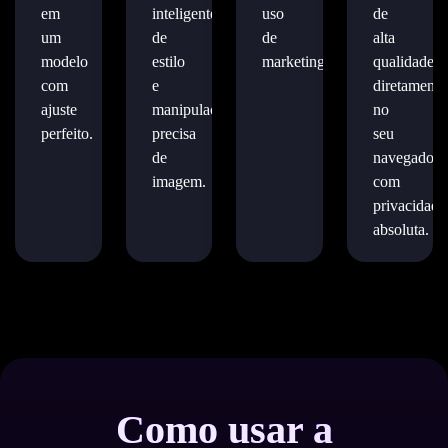
em
inteligente
uso
de
um
de
de
alta
modelo
estilo
marketing.
qualidade
com
e
diretamente
ajuste
manipulação
no
perfeito.
precisa
seu
de
navegador
imagem.
com
privacidade
absoluta.
Como usar a