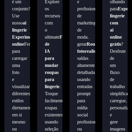
é um
Explore
e
olhando
conjunto?
os
profissionais
para
Experi
Use
recursos
de
lingerie
nosso
ai
com
marketing
com
lingerie
o
de
ai
Experimente
ultimate
Ferramenta
moda.
online
online
Ferramenta
de
gerar
Roupas
grátis
?
para
IA
fotorealistas
e
Desfrute
carregar
para
saídas
de
uma
mudar
altamente
um
foto
roupas
detalhadas
fluxo
e
para
usando
de
visualizar
lingerie
.
entradas
trabalho
diferentes
Troque
prompt
simplificado
estilos
facilmente
para
carregue,
diretamente
roupas
mídia
personalize
em si
existentes
social
e
mesmo
usando
profissional
gere
ou
seleção
ou
imagens