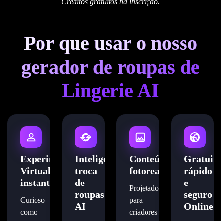
Créditos gratuitos na inscrição.
Por que usar o nosso
gerador de roupas de
Lingerie AI
Experimentação
Inteligente
Conteúdo
Gratuito
Virtual
troca
fotorealista
rápido
instantânea
de
e
Projetado
roupas
seguro
Curioso
para
AI
Online
como
criadores