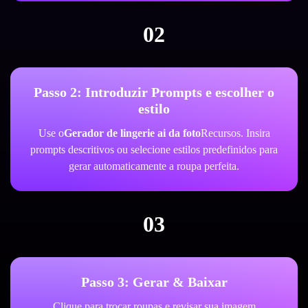
02
Passo 2: Introduzir Prompts e escolher o
estilo
Use o
Gerador de lingerie ai da foto
Recursos. Insira
prompts descritivos ou selecione estilos predefinidos para
gerar automaticamente a roupa perfeita.
03
Passo 3: Gerar & Baixar
Clique para trocar roupas e revisar sua imagem