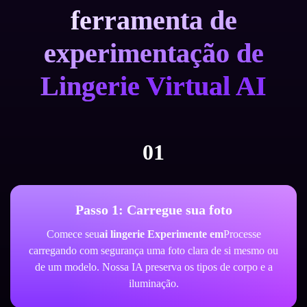
ferramenta de
experimentação de
Lingerie Virtual AI
01
Passo 1: Carregue sua foto
Comece seu
ai lingerie Experimente em
Processe
carregando com segurança uma foto clara de si mesmo ou
de um modelo. Nossa IA preserva os tipos de corpo e a
iluminação.