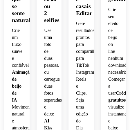
se
ou
casais
Crie
sente
2
Editar
seu
natural
selfies
Gere
efeito
Crie
Use
resultados
de
um
uma
prontos
beijo
fluxo
foto
para
on-
suave
de
compartilhamento
line-
e
duas
para
nenhum
confiável
pessoas,
TikTok,
download
Animação
ou
Instagram
necessário.
de
carregue
Reels
Começar
beijo
duas
e
a
de
fotos
Clips.
usar
Crédit
IA
separadas
Seja
gratuitos
,
Movimento
e
uma
visualize
natural
deixe
edição
instantanea
e
AI
do
e
atmosfera
Kiss
Dia
baixe