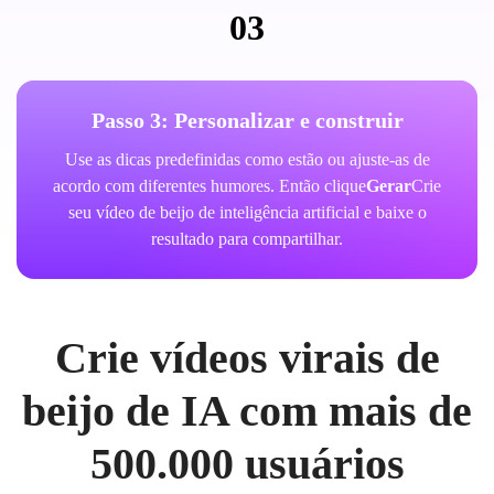
03
Passo 3: Personalizar e construir
Use as dicas predefinidas como estão ou ajuste-as de
acordo com diferentes humores. Então clique
Gerar
Crie
seu vídeo de beijo de inteligência artificial e baixe o
resultado para compartilhar.
Crie vídeos virais de
beijo de IA com mais de
500.000 usuários