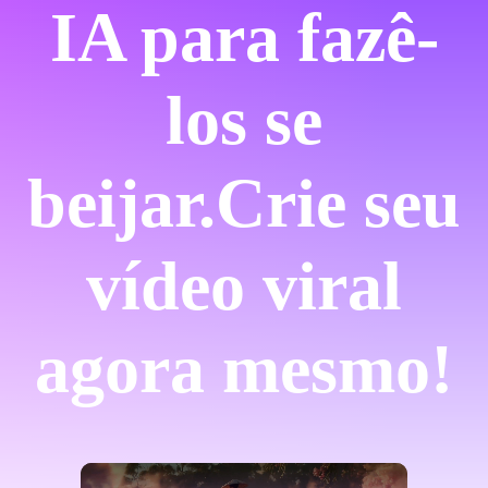
IA para fazê-
los se
beijar.
Crie seu
vídeo viral
agora mesmo!