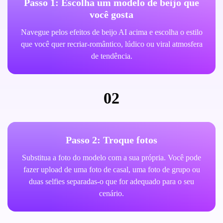
Passo 1: Escolha um modelo de beijo que
você gosta
Navegue pelos efeitos de beijo AI acima e escolha o estilo
que você quer recriar-romântico, lúdico ou viral atmosfera
de tendência.
02
Passo 2: Troque fotos
Substitua a foto do modelo com a sua própria. Você pode
fazer upload de uma foto de casal, uma foto de grupo ou
duas selfies separadas-o que for adequado para o seu
cenário.