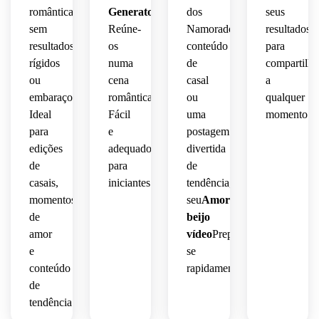
romântica-
Generator
dos
seus
sem
Reúne-
Namorados,
resultados
resultados
os
conteúdo
para
rígidos
numa
de
compartilha
ou
cena
casal
a
embaraçosos.
romântica.
ou
qualquer
Ideal
Fácil
uma
momento.
para
e
postagem
edições
adequado
divertida
de
para
de
casais,
iniciantes.
tendência,
momentos
seu
Amor
de
beijo
amor
vídeo
Prepare-
e
se
conteúdo
rapidamente.
de
tendência.