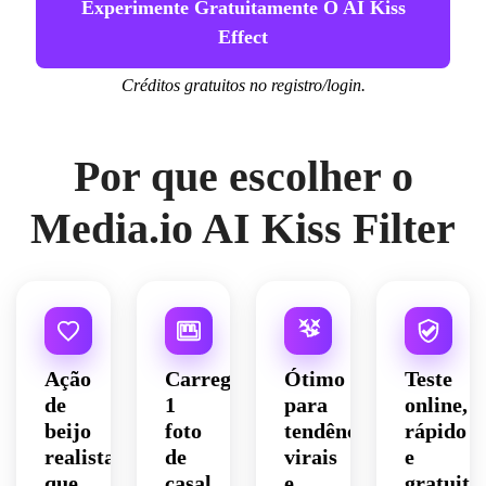
Experimente Gratuitamente O AI Kiss
Effect
Créditos gratuitos no registro/login.
Por que escolher o
Media.io AI Kiss Filter
Ação
Carregue
Ótimo
Teste
de
1
para
online,
beijo
foto
tendências
rápido
realista
de
virais
e
que
casal
e
gratuito