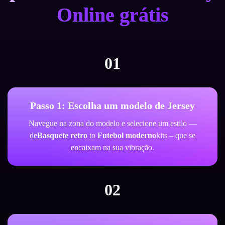
Online grátis
01
Passo 1: Escolha um modelo de Jersey
Navegue na zona do modelo e selecione um estilo —
de
Basquete retro
to
Futebol moderno
kits – que se
encaixam na sua vibração.
02