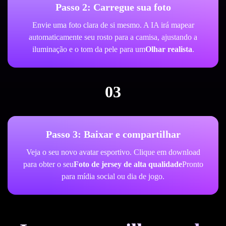
Passo 2: Carregue sua foto
Envie uma foto clara de si mesmo. A IA irá mapear
automaticamente seu rosto para a camisa, ajustando a
iluminação e o tom da pele para um
Olhar realista
.
03
Passo 3: Baixar e compartilhar
Veja o seu novo avatar esportivo. Clique em download
para obter o seu
Foto de jersey de alta qualidade
Pronto
para mídia social ou dia de jogo.