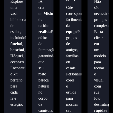
Explore
IA
Não
uma
cria
Crie
são
vasta
um
Mistura
correspondência
necessários
biblioteca
de
facilmente
Identidade
prompts
de
tecido
da
complexos.
estilos,
realista
E
equipe
Para
Basta
incluindo
Basquetebol
efeito
,
grupos
clicar
futebol
,
de
de
em
beisebol
,
iluminação,
amigos,
um
Hóquei
,
garantindo
famílias
modelo
e
esports
.
que
ou
para
Encontre
seu
casais.
recriar
o kit
rosto
Personalize
o
perfeito
pareça
cores
visual
para
natural
e
com
cada
no
estilos
sua
fã e
corpo
para
foto.
estação.
da
mostrar
desfrutar
ge
camisola.
seu
rápida
e