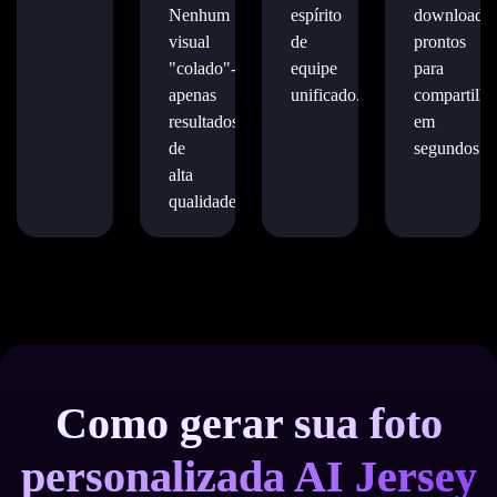
Nenhum
espírito
downloads
visual
de
prontos
"colado"-
equipe
para
apenas
unificado.
compartilha
resultados
em
de
segundos.
alta
qualidade.
Como gerar sua foto
personalizada AI Jersey