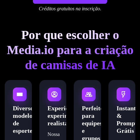
Créditos gratuitos na inscrição.
Por que escolher o
Media.io para a criação
de camisas de IA
Diversos
Experiência
Perfeito
Instantâ
modelos
experimental
para
&
de
realista
equipes
Prompt-
esportes
e
Grátis
Nossa
grupos