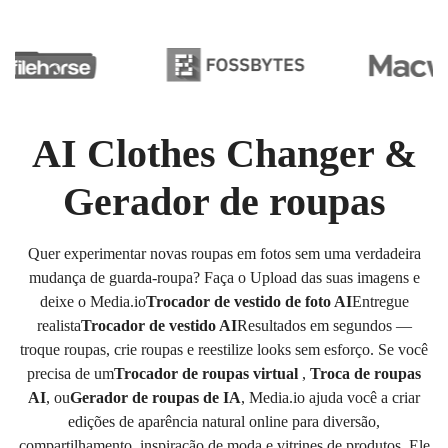
AI Clothes Changer &
Gerador de roupas
Quer experimentar novas roupas em fotos sem uma verdadeira
mudança de guarda-roupa? Faça o Upload das suas imagens e
deixe o Media.io
Trocador de vestido de foto AI
Entregue
realista
Trocador de vestido AI
Resultados em segundos —
troque roupas, crie roupas e reestilize looks sem esforço. Se você
precisa de um
Trocador de roupas virtual
,
Troca de roupas
AI
, ou
Gerador de roupas de IA
, Media.io ajuda você a criar
edições de aparência natural online para diversão,
compartilhamento, inspiração de moda e vitrines de produtos. Ele