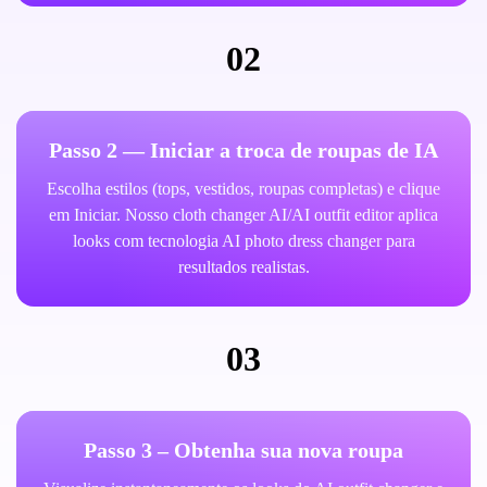
02
Passo 2 — Iniciar a troca de roupas de IA
Escolha estilos (tops, vestidos, roupas completas) e clique
em Iniciar. Nosso cloth changer AI/AI outfit editor aplica
looks com tecnologia AI photo dress changer para
resultados realistas.
03
Passo 3 – Obtenha sua nova roupa