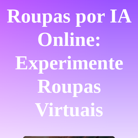
Roupas por IA
Online:
Experimente
Roupas
Virtuais