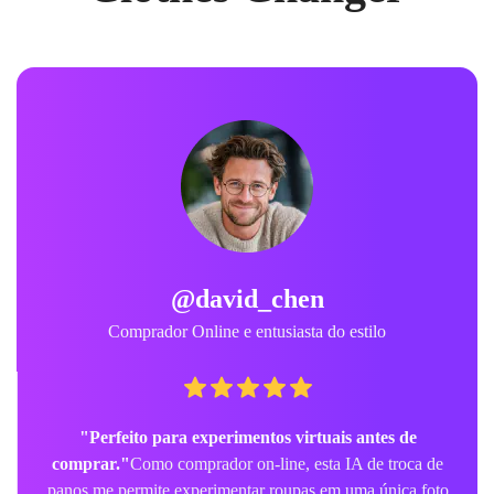
@emma_designs
Estilista E vendedor de comércio eletrônico
"Game‑changer para fotos de produtos e
lookbooks."
Usamos este AI fashion changer e AI clothes
changer para criar imagens de catálogo consistentes sem