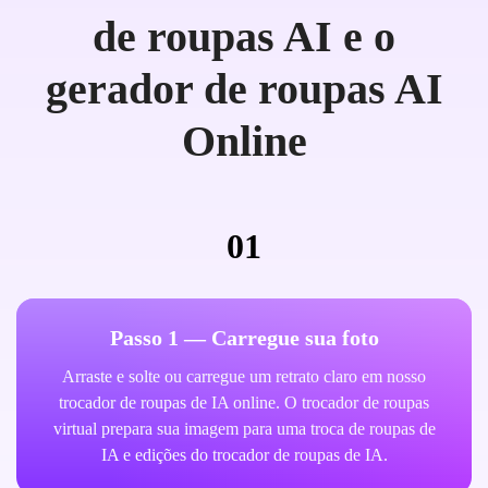
de roupas AI e o
gerador de roupas AI
Online
01
Passo 1 — Carregue sua foto
Arraste e solte ou carregue um retrato claro em nosso
trocador de roupas de IA online. O trocador de roupas
virtual prepara sua imagem para uma troca de roupas de
IA e edições do trocador de roupas de IA.