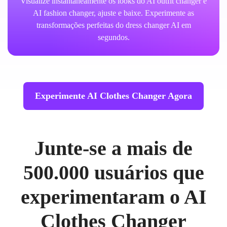
Visualize instantaneamente os looks do AI outfit changer e
AI fashion changer, ajuste e baixe. Experimente as
transformações perfeitas do dress changer AI em
segundos.
Experimente AI Clothes Changer Agora
Junte-se a mais de
500.000 usuários que
experimentaram o AI
Clothes Changer