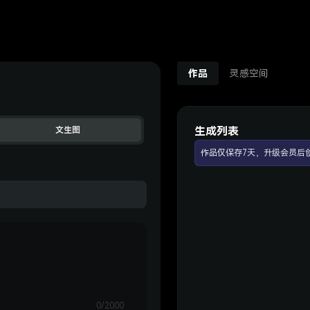
作品
灵感空间
生成列表
文生图
作品仅保存7天，升级会员后
0/2000