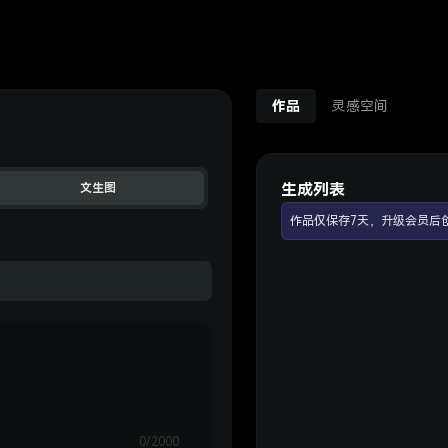
作品
灵感空间
生成列表
文生图
作品仅保存7天，升级会员后
0/2000