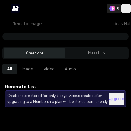
0
Text to Image
Ideas Hu
Creations
Ideas Hub
All
Image
Video
Audio
Generate List
Creations are stored for only 7 days. Assets created after
Upgrade
upgrading to a Membership plan will be stored permanently.