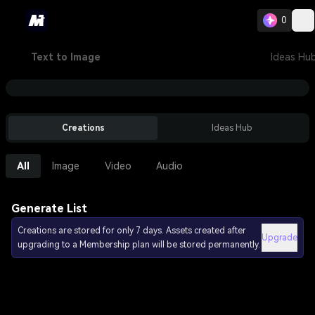
0
Text to Image
Ideas Hu
Creations
Ideas Hub
All
Image
Video
Audio
Generate List
Creations are stored for only 7 days. Assets created after
Upgrade
upgrading to a Membership plan will be stored permanently.