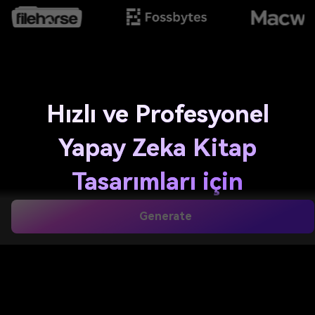
Hızlı ve Profesyonel
Yapay Zeka Kitap
Tasarımları için
Çevrimiçi e-Kitap
Generate
Kapak Tasarlayıcı
Sadece bir komut yazın, dakikalar içinde online
olarak şık e-kitap kapakları oluşturun. Media.io;