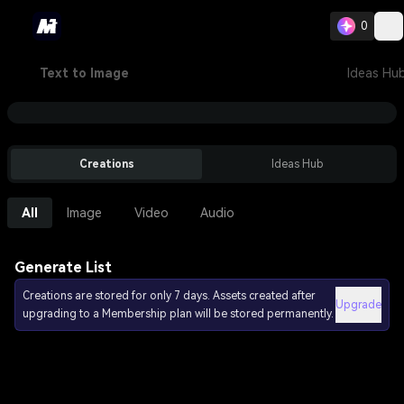
0
Text to Image
Ideas Hu
Creations
Ideas Hub
All
Image
Video
Audio
Generate List
Creations are stored for only 7 days. Assets created after
Upgrade
upgrading to a Membership plan will be stored permanently.