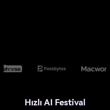
Hızlı AI Festival