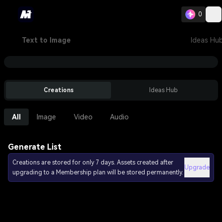
0
Text to Image
Ideas Hu
Creations
Ideas Hub
All
Image
Video
Audio
Generate List
Creations are stored for only 7 days. Assets created after
Upgrade
upgrading to a Membership plan will be stored permanently.