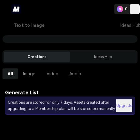
0
Text to Image
Ideas Hu
Creations
Ideas Hub
All
Image
Video
Audio
Generate List
Creations are stored for only 7 days. Assets created after
Upgrade
upgrading to a Membership plan will be stored permanently.