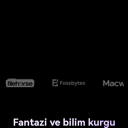
Fantazi ve bilim kurgu