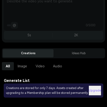
@
0/5000
5s
2K
Creations
Ideas Hub
All
Image
Video
Audio
Generate List
Creations are stored for only 7 days. Assets created after
Upgrade
upgrading to a Membership plan will be stored permanently.