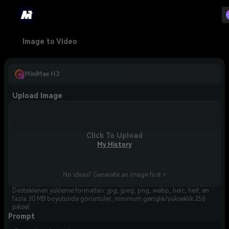
Image to Video
MiniMax H3
Upload Image
Click To Upload
My History
No ideas? Generate an image first >
Desteklenen yükleme formatları: jpg, jpeg, png, webp, heic, heif, en
fazla 30 MB boyutunda görüntüler, minimum genişlik/yükseklik 256
piksel.
Prompt