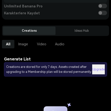
Unlimited Banana Pro
Karakterlere Kaydet
Creations
Ideas Hub
All
Image
Video
Audio
Generate List
Creations are stored for only 7 days. Assets created after
Upgrade
upgrading to a Membership plan will be stored permanently.