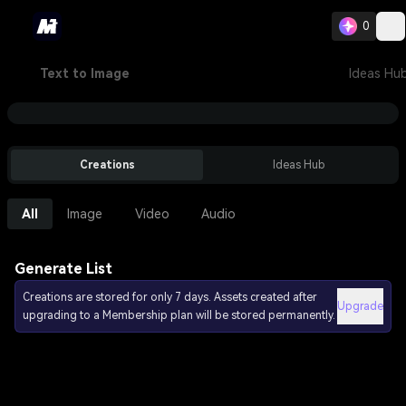
0
Text to Image
Ideas Hu
Creations
Ideas Hub
All
Image
Video
Audio
Generate List
Creations are stored for only 7 days. Assets created after
Upgrade
upgrading to a Membership plan will be stored permanently.