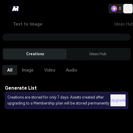
0
Text to Image
Ideas Hu
Creations
Ideas Hub
All
Image
Video
Audio
Generate List
Creations are stored for only 7 days. Assets created after
Upgrade
upgrading to a Membership plan will be stored permanently.