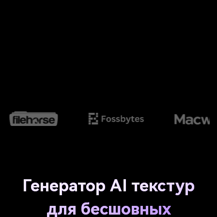
Генератор AI текстур
для бесшовных