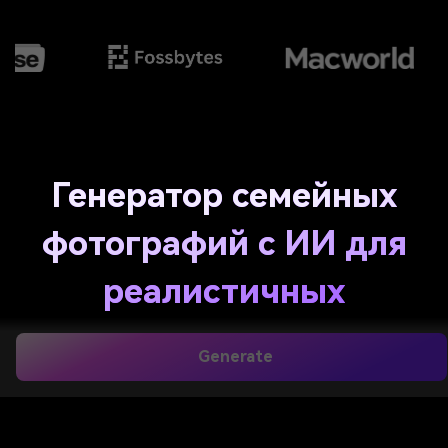
Генератор семейных
фотографий с ИИ для
реалистичных
портретов из
Generate
отдельных снимков
Создайте правдоподобный семейный портрет