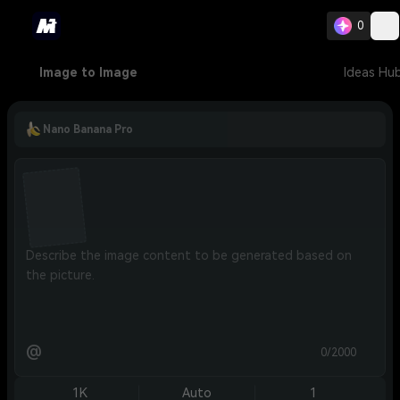
0
Image to Image
Ideas Hu
Nano Banana Pro
@
0/2000
1K
Auto
1