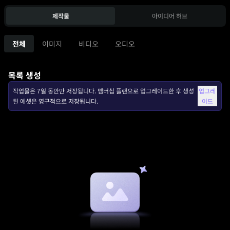
제작물
아이디어 허브
전체
이미지
비디오
오디오
목록 생성
작업물은 7일 동안만 저장됩니다. 멤버십 플랜으로 업그레이드한 후 생성
업그레
된 에셋은 영구적으로 저장됩니다.
이드