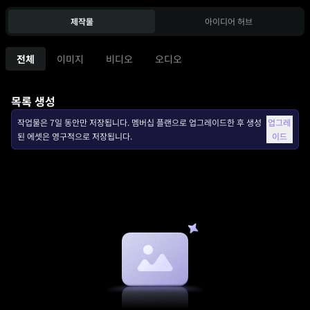
제작물
아이디어 허브
전체
이미지
비디오
오디오
목록 생성
작업물은 7일 동안만 저장됩니다. 멤버십 플랜으로 업그레이드한 후 생성
업그레
된 에셋은 영구적으로 저장됩니다.
이드