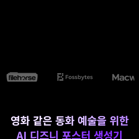
영화 같은 동화 예술을 위한
AI 디즈니 포스터 생성기