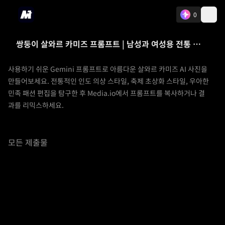
0
쌍둥이 살와르 카미즈 프롬프트 | 남성과 여성용 전통 인도 의상
사용하기 쉬운 Gemini 프롬프트로 아름다운 살와르 카미즈 AI 사진을
만들어보세요. 전통적인 인도 의상 스타일, 축제 초상화 스타일, 우아한
민족 패션 편집을 탐구한 후 Media.io에서 프롬프트를 복사하거나 결
과를 리믹스하세요.
모든 제출물