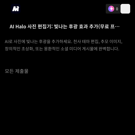
0
AI Halo 사진 편집기: 빛나는 후광 효과 추가(무료 프롬프트)
AI로 사진에 빛나는 후광을 추가하세요. 천사 테마 편집, 추모 이미지,
창의적인 초상화, 또는 몽환적인 소셜 미디어 게시물에 완벽합니다.
모든 제출물