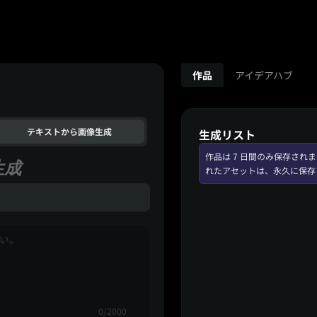
作品
アイデアハブ
テキストから画像生成
生成リスト
作品は 7 日間のみ保存さ
生成
れたアセットは、永久に保存
0/2000