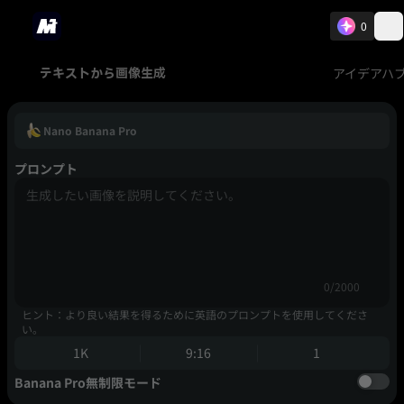
0
アイデアハ
テキストから画像生成
Nano Banana Pro
プロンプト
0/2000
ヒント：より良い結果を得るために英語のプロンプトを使用してくださ
い。
1K
9:16
1
Banana Pro無制限モード