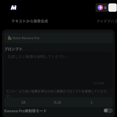
0
アイデアハ
テキストから画像生成
Nano Banana Pro
プロンプト
0/2000
ヒント：より良い結果を得るために英語のプロンプトを使用してくださ
い。
1K
9:16
1
Banana Pro無制限モード