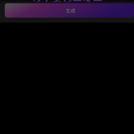
生成
太字で作成
ヴェイパーウェーブテキストジェネレータ
ー
簡単なプロンプトからヴィジュアルを生成。
Media.io は、言葉をネオン・クローム・グリッチ・レ
トロポスタースタイルの画像に変換し、カバー・サム
ネイル・ソーシャル投稿用の作品を作成します。基本
的な
ヴェイパーウェーブジェネレーター
やコピペ型
テキスト変換ツール以上のものを求める時に最適で
す。
私のヴェイパーウェーブテキストを作成
アイディアを入力 -> AIがデザイン。無料で試せます。
以下の例を参考に、プロンプト詳細を工夫してより強い作
品をこのヴェイパーウェーブテキストジェネレーターで生