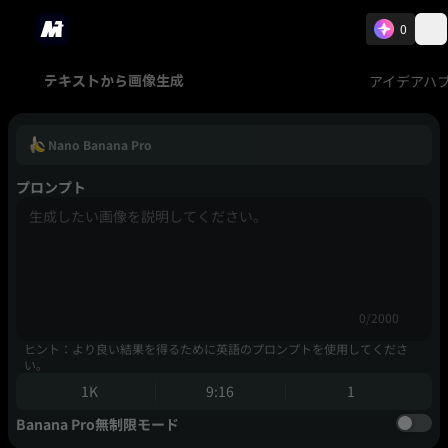
0
アイデアハ
テキストから画像生成
Nano Banana Pro
プロンプト
0/2000
ヒント：より良い結果を得るために英語のプロンプトを使用してくださ
い。
1K
9:16
1
Banana Pro無制限モード