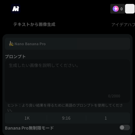
0
アイデアハ
テキストから画像生成
Nano Banana Pro
プロンプト
0/2000
ヒント：より良い結果を得るために英語のプロンプトを使用してくださ
い。
1K
9:16
1
Banana Pro無制限モード