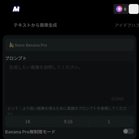
0
アイデアハ
テキストから画像生成
Nano Banana Pro
プロンプト
0/2000
ヒント：より良い結果を得るために英語のプロンプトを使用してくださ
い。
1K
9:16
1
Banana Pro無制限モード