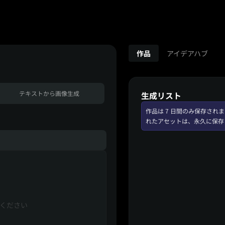
作品
アイデアハブ
テキストから画像生成
生成リスト
作品は 7 日間のみ保存さ
れたアセットは、永久に保存