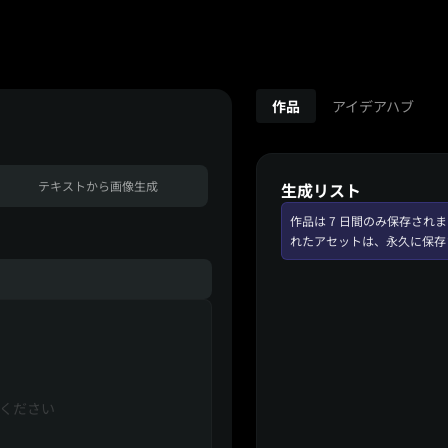
作品
アイデアハブ
テキストから画像生成
生成リスト
作品は 7 日間のみ保存さ
れたアセットは、永久に保存