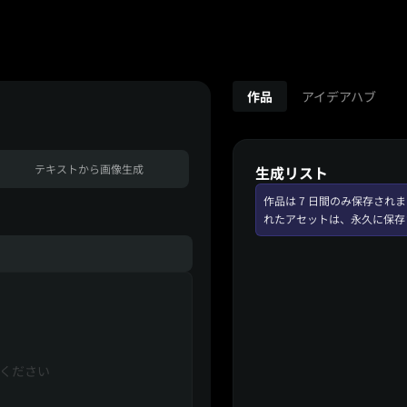
作品
アイデアハブ
テキストから画像生成
生成リスト
作品は 7 日間のみ保存さ
れたアセットは、永久に保存