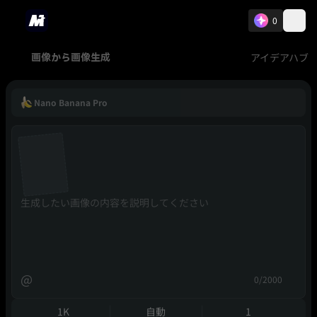
0
アイデアハブ
画像から画像生成
Nano Banana Pro
@
0/2000
1K
自動
1