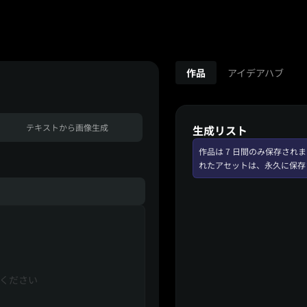
作品
アイデアハブ
テキストから画像生成
生成リスト
作品は 7 日間のみ保存さ
れたアセットは、永久に保存