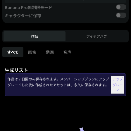
Banana Pro無制限モード
キャラクターに保存
作品
アイデアハブ
すべて
画像
動画
音声
生成リスト
作品は 7 日間のみ保存されます。メンバーシッププランにアップ
アップ
グレードした後に作成されたアセットは、永久に保存されます。
グレー
ド