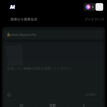
0
アイデアハブ
画像から画像生成
Nano Banana Pro
@
0/2000
1K
自動
1