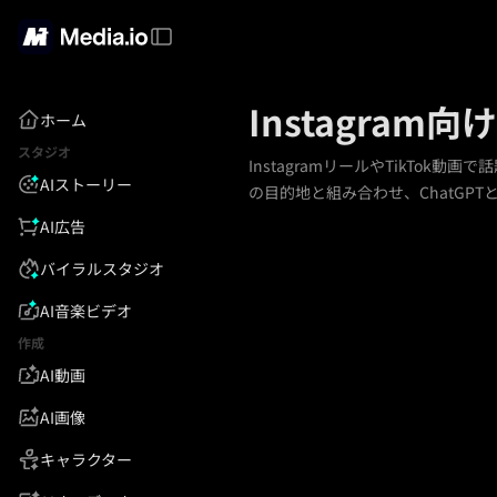
Instagra
ホーム
スタジオ
InstagramリールやTikT
AIストーリー
の目的地と組み合わせ、ChatGPT
AI広告
バイラルスタジオ
AI音楽ビデオ
作成
AI動画
AI画像
キャラクター